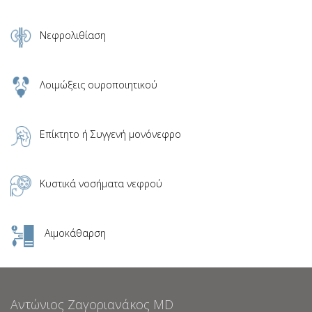
Νεφρολιθίαση
Λοιμώξεις ουροποιητικού
Επίκτητο ή Συγγενή μονόνεφρο
Κυστικά νοσήματα νεφρού
Αιμοκάθαρση
Aντώνιος Ζαγοριανάκος ΜD