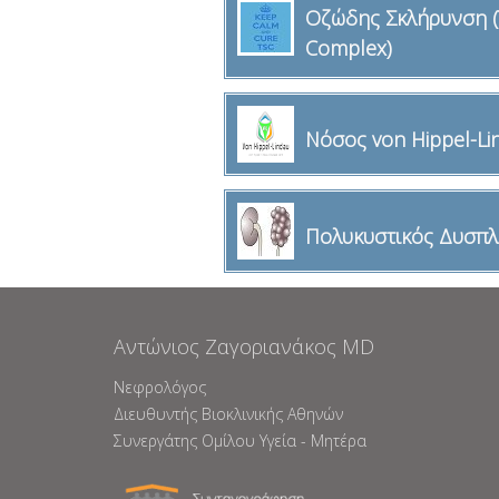
Οζώδης Σκλήρυνση (T
Complex)
Νόσος von Hippel-Li
Πολυκυστικός Δυσπλ
Aντώνιος Ζαγοριανάκος ΜD
Νεφρολόγος
Διευθυντής Βιοκλινικής Αθηνών
Συνεργάτης Ομίλου Υγεία - Μητέρα