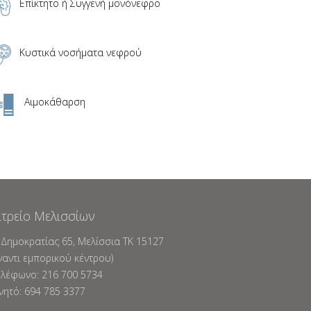
Επίκτητο ή Συγγενή μονόνεφρο
Κυστικά νοσήματα νεφρού
Αιμοκάθαρση
ατρείο Μελισσίων
 Δημοκρατίας 65, Mελίσσια TK 15127
ναντι εμπορικού κέντρου)
ηλέφωνο: 216 700 5734
νητό: 694 785 3377