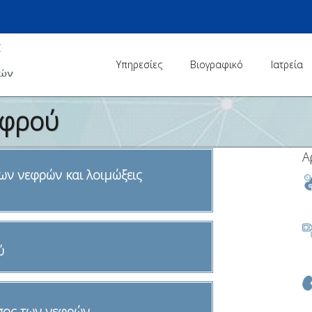
Υπηρεσίες
Βιογραφικό
Ιατρεία
εφρού
Α
ων νεφρών και λοιμώξεις
ύ
σος των νεφρών