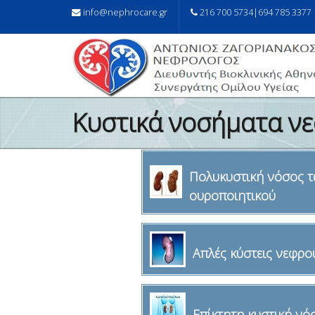
info@nephrocare.gr
216 700 5734|694 785 3377
Κυστικά νοσήματα ν
Πολυκυστική νόσος τ
ουροποιητικού
Απλές κύστεις νεφρο
Επίκτητη κυστική νό