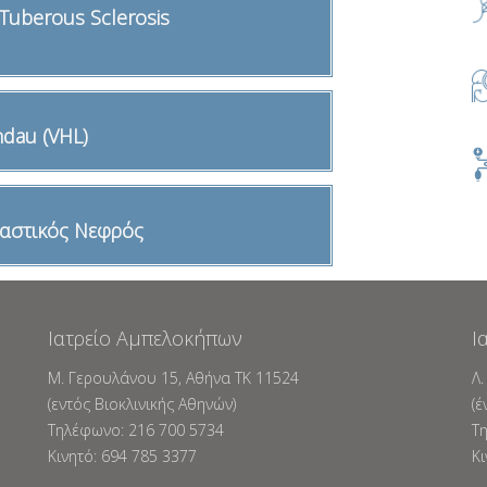
uberous Sclerosis
ndau (VHL)
αστικός Νεφρός
Ιατρείο Αμπελοκήπων
Ι
Μ. Γερουλάνου 15, Αθήνα ΤΚ 11524
Λ.
(εντός Βιοκλινικής Αθηνών)
(έ
Tηλέφωνο: 216 700 5734
T
Κινητό: 694 785 3377
Κι