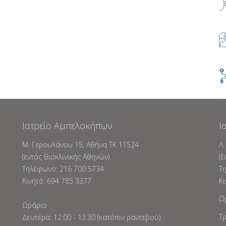
Ιατρείο Αμπελοκήπων
Ι
Μ. Γερουλάνου 15, Αθήνα ΤΚ 11524
Λ.
(εντός Βιοκλινικής Αθηνών)
(έ
Tηλέφωνο: 216 700 5734
T
Κινητό: 694 785 3377
Κι
Ω
Ωράριο
Τ
Δευτέρα: 12.00 - 13.30 (κατόπιν ραντεβού)