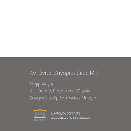
Aντώνιος Ζαγοριανάκος ΜD
Νεφρολόγος
Διευθυντής Βιοκλινικής Αθηνών
Συνεργάτης Ομίλου Υγεία - Μητέρα