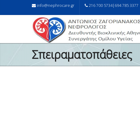
info@nephrocare.gr
216 700 5734|694 785 3377
Σπειραματοπάθειες