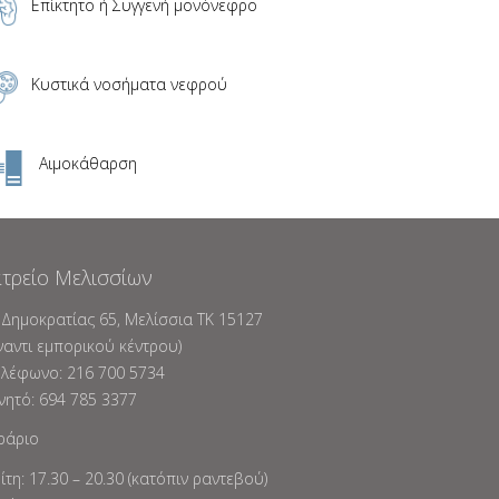
Επίκτητο ή Συγγενή μονόνεφρο
Κυστικά νοσήματα νεφρού
Αιμοκάθαρση
ατρείο Μελισσίων
 Δημοκρατίας 65, Mελίσσια TK 15127
ναντι εμπορικού κέντρου)
ηλέφωνο: 216 700 5734
νητό: 694 785 3377
ράριο
ρίτη: 17.30 – 20.30 (κατόπιν ραντεβού)